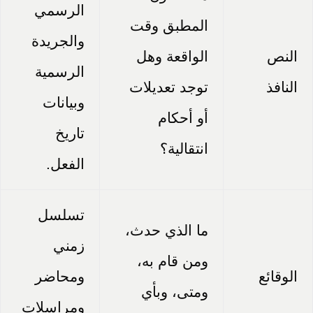
الرسمي
المطبق وقت
والجريدة
النص
الواقعة وهل
الرسمية
النافذ
توجد تعديلات
وبيانات
أو أحكام
تاريخ
انتقالية؟
الفعل.
تسلسل
ما الذي حدث،
زمني
ومن قام به،
الوقائع
ومحاضر
ومتى، وبأي
ومراسلات