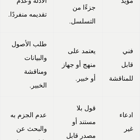
مؤيد
الأدلة وعدم
جزءًا من
تقديمه منفردًا.
التسلسل.
طلب الأصول
فني
يعتمد على
والبيانات
قابل
منهج أو جهاز
ومناقشة
للمناقشة
أو خبير.
الخبير.
قول بلا
ادعاء
عدم الجزم به
مستند أو
غير
والبحث عن
مصدر قابل