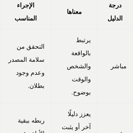
درجة
الإجراء
معناها
الدليل
المناسب
يرتبط
التحقق من
بالواقعة
سلامة المصدر
مباشر
والشخص
وعدم وجود
والوقت
بطلان.
بوضوح.
يعزز دليلًا
ربطه ببقية
آخر أو يثبت