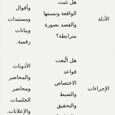
هل تثبت
وأقوال
الواقعة ونسبتها
الأدلة
ومستندات
والقصد بصورة
وبيانات
مترابطة؟
رقمية.
هل اتُّبعت
الأذونات
قواعد
والمحاضر
الاختصاص
الإجراءات
ومحاضر
والضبط
الجلسات
والتحقيق
والإعلانات.