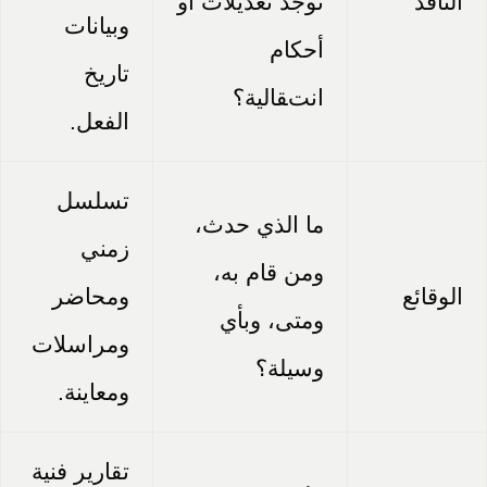
النافذ
توجد تعديلات أو
وبيانات
أحكام
تاريخ
انتقالية؟
الفعل.
تسلسل
ما الذي حدث،
زمني
ومن قام به،
الوقائع
ومحاضر
ومتى، وبأي
ومراسلات
وسيلة؟
ومعاينة.
تقارير فنية