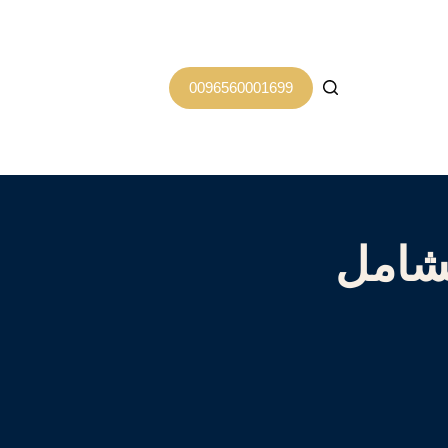
0096560001699
لشامل