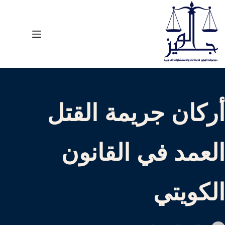
لتجاوز
لى
لمحتوى
أركان جريمة القتل
العمد في القانون
الكويتي