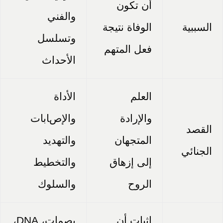
أن تكون
والفني
السببية
الوفاة نتيجة
وتسلسل
فعل المتهم
الأحداث
العلم
الأداة
والإرادة
والإصابات
القصد
المتجهان
والتهديد
الجنائي
إلى إزهاق
والتخطيط
الروح
والسلوك
إثبات أن
بصمات، DNA،