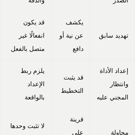
الصدر
والدقة
يكشف
قد يكون
تهديد سابق
عن نية أو
انفعالًا غير
دافع
متصل بالفعل
إعداد الأداة
يلزم ربط
قد يثبت
وانتظار
الإعداد
التخطيط
المجني عليه
بالواقعة
قرينة
لا تثبت وحدها
محاولة
على